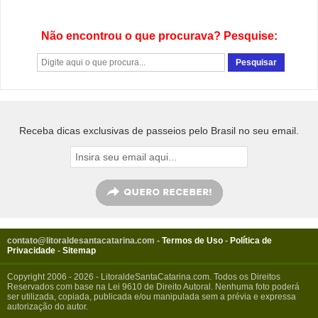
Não encontrou o que procurava? Pesquise:
Receba dicas exclusivas de passeios pelo Brasil no seu email.
contato@litoraldesantacatarina.com
-
Termos de Uso
-
Política de
Privacidade
-
Sitemap
Copyright 2006 - 2026 - LitoraldeSantaCatarina.com. Todos os Direitos
Reservados com base na Lei 9610 de Direito Autoral. Nenhuma foto poderá
ser utilizada, copiada, publicada e/ou manipulada sem a prévia e expressa
autorização do autor.