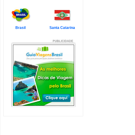
7 Atrações Imperdíveis
de Balneário Camboriú e
Região
Balneário Camboriú é um passeio
que todo turista quer faz...
Veja mais...
Brasil
Santa Catarina
7 Atrações Imperdíveis
em Florianópolis
Florianópolis é um dos destinos mais
desejados dos último...
Veja mais...
Garopaba e Região com
Crianças
Garopaba é um município de Santa
Catarina a 80 quilômetro...
Veja mais...
Litoral de Santa Catarina
com Crianças
Simplesmente magnífico! Assim
pode ser descrito o Litoral d...
Veja mais...