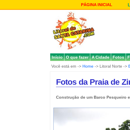
PÁGINA INICIAL
Início
O que fazer
A Cidade
Fotos
F
Você está em ->
Home
-> Litoral Norte ->
Fotos da Praia de 
Construção de um Barco Pesqueiro 