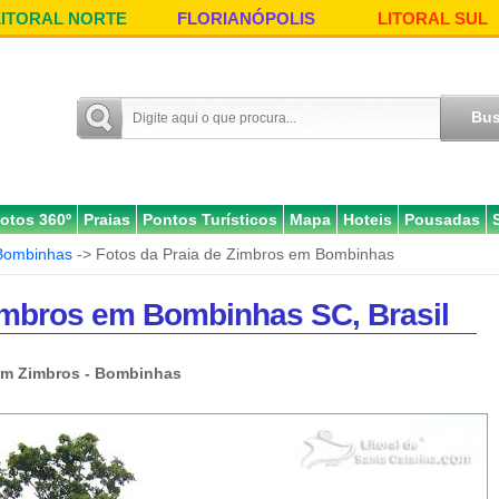
LITORAL NORTE
FLORIANÓPOLIS
LITORAL SUL
otos 360º
Praias
Pontos Turísticos
Mapa
Hoteis
Pousadas
Bombinhas
-> Fotos da Praia de Zimbros em Bombinhas
Zimbros em Bombinhas SC, Brasil
em Zimbros - Bombinhas