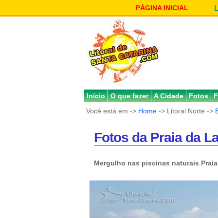
PÁGINA INICIAL
Início
O que fazer
A Cidade
Fotos
F
Você está em ->
Home
-> Litoral Norte ->
Fotos da Praia da L
Mergulho nas piscinas naturais Prai