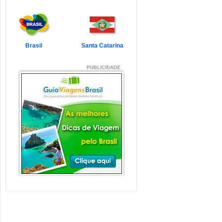
7 Atrações Imperdíveis
de Balneário Camboriú e
Região
Balneário Camboriú é um passeio
que todo turista quer faz...
Veja mais...
Brasil
Santa Catarina
7 Atrações Imperdíveis
em Florianópolis
Florianópolis é um dos destinos mais
desejados dos último...
Veja mais...
Garopaba e Região com
Crianças
Garopaba é um município de Santa
Catarina a 80 quilômetro...
Veja mais...
Litoral de Santa Catarina
com Crianças
Simplesmente magnífico! Assim
pode ser descrito o Litoral d...
Veja mais...