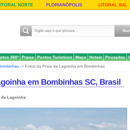
LITORAL NORTE
FLORIANÓPOLIS
LITORAL SUL
otos 360º
Praias
Pontos Turísticos
Mapa
Hoteis
Pousadas
Bombinhas
-> Fotos da Praia da Lagoinha em Bombinhas
agoinha em Bombinhas SC, Brasil
a da Lagoinha