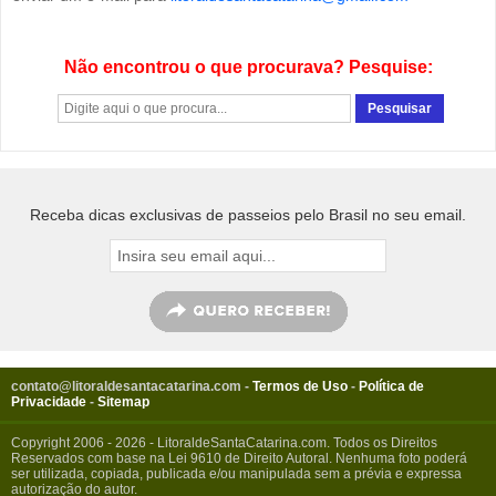
Não encontrou o que procurava? Pesquise:
Receba dicas exclusivas de passeios pelo Brasil no seu email.
contato@litoraldesantacatarina.com
-
Termos de Uso
-
Política de
Privacidade
-
Sitemap
Copyright 2006 - 2026 - LitoraldeSantaCatarina.com. Todos os Direitos
Reservados com base na Lei 9610 de Direito Autoral. Nenhuma foto poderá
ser utilizada, copiada, publicada e/ou manipulada sem a prévia e expressa
autorização do autor.