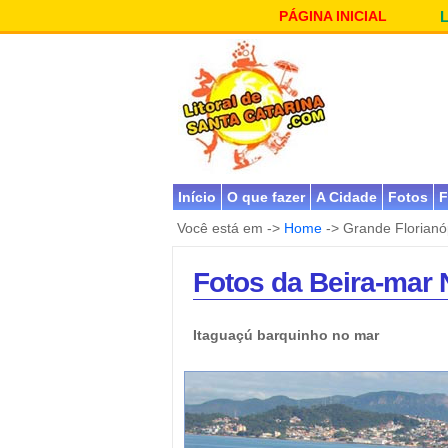
PÁGINA INICIAL
Início
O que fazer
A Cidade
Fotos
F
Você está em ->
Home
-> Grande Florianó
Fotos da Beira-mar N
Itaguaçú barquinho no mar