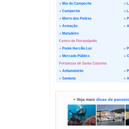
Ilha do Campeche
L
Campeche
L
Morro das Pedras
P
Armação
A
Matadeiro
Centro de Florianópolis
Ponte Hercílio Luz
P
Mercado Público
C
Fortalezas de Santa Catarina
Anhatomirim
P
Santana
A
» Veja mais
dicas de passeio