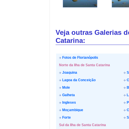
Veja outras Galerias 
Catarina:
Fotos de Florianópolis
Norte da Ilha de Santa Catarina
Joaquina
S
Lagoa da Conceição
C
Mole
B
Galheta
L
Ingleses
P
Moçambique
C
Forte
S
Sul da Ilha de Santa Catarina