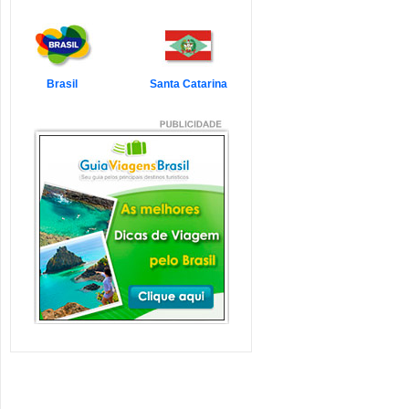
7 Atrações Imperdíveis
de Balneário Camboriú e
Região
Balneário Camboriú é um passeio
que todo turista quer faz...
Veja mais...
Brasil
Santa Catarina
7 Atrações Imperdíveis
em Florianópolis
Florianópolis é um dos destinos mais
desejados dos último...
Veja mais...
Garopaba e Região com
Crianças
Garopaba é um município de Santa
Catarina a 80 quilômetro...
Veja mais...
Litoral de Santa Catarina
com Crianças
Simplesmente magnífico! Assim
pode ser descrito o Litoral d...
Veja mais...