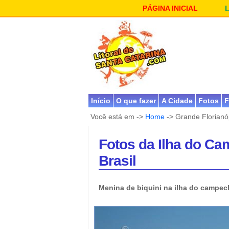
PÁGINA INICIAL
Início
O que fazer
A Cidade
Fotos
F
Você está em ->
Home
-> Grande Florianó
Fotos da Ilha do Ca
Brasil
Menina de biquini na ilha do campech