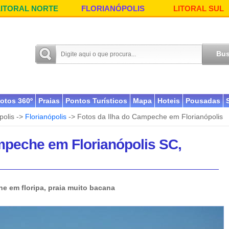
LITORAL NORTE
FLORIANÓPOLIS
LITORAL SUL
otos 360º
Praias
Pontos Turísticos
Mapa
Hoteis
Pousadas
polis ->
Florianópolis
-> Fotos da Ilha do Campeche em Florianópolis
mpeche em Florianópolis SC,
e em floripa, praia muito bacana