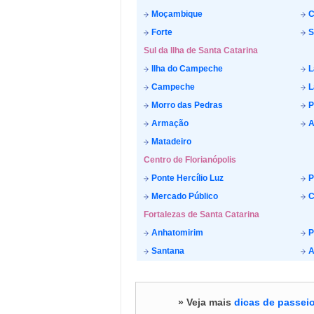
Moçambique
C
Forte
S
Sul da Ilha de Santa Catarina
Ilha do Campeche
L
Campeche
L
Morro das Pedras
P
Armação
A
Matadeiro
Centro de Florianópolis
Ponte Hercílio Luz
P
Mercado Público
C
Fortalezas de Santa Catarina
Anhatomirim
P
Santana
A
» Veja mais
dicas de passeio