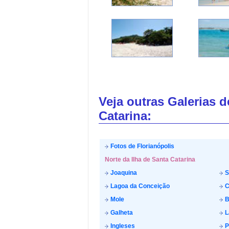
Veja outras Galerias 
Catarina:
Fotos de Florianópolis
Norte da Ilha de Santa Catarina
Joaquina
S
Lagoa da Conceição
C
Mole
B
Galheta
L
Ingleses
P