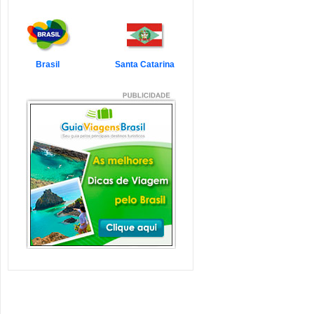
7 Atrações Imperdíveis
de Balneário Camboriú e
Região
Balneário Camboriú é um passeio
que todo turista quer faz...
Veja mais...
Brasil
Santa Catarina
7 Atrações Imperdíveis
em Florianópolis
Florianópolis é um dos destinos mais
desejados dos último...
Veja mais...
Garopaba e Região com
Crianças
Garopaba é um município de Santa
Catarina a 80 quilômetro...
Veja mais...
Litoral de Santa Catarina
com Crianças
Simplesmente magnífico! Assim
pode ser descrito o Litoral d...
Veja mais...