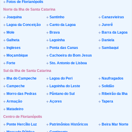
Fotos de Florianópolis
Norte da Ilha de Santa Catarina
Joaquina
Santinho
Canasvieiras
Lagoa da Conceição
Canto da Lagoa
Jurerê
Mole
Brava
Barra da Lagoa
Galheta
Lagoinha
Daniela
Ingleses
Ponta das Canas
Sambaqui
Moçambique
Cachoeira do Bom Jesus
Forte
Sto. Antonio de Lisboa
Sul da Ilha de Santa Catarina
Ilha do Campeche
Lagoa do Peri
Naufragados
Campeche
Lagoinha do Leste
Solidão
Morro das Pedras
Pântano do Sul
Ribeirão da Ilha
Armação
Açores
Tapera
Matadeiro
Centro de Florianópolis
Ponte Hercílio Luz
Patrimônios Históricos
Beira Mar Norte