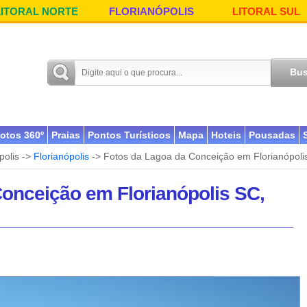
LITORAL NORTE
FLORIANÓPOLIS
LITORAL SUL
otos 360º
Praias
Pontos Turísticos
Mapa
Hoteis
Pousadas
polis ->
Florianópolis
-> Fotos da Lagoa da Conceição em Florianópoli
onceição em Florianópolis SC,