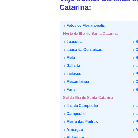
Catarina:
Fotos de Florianópolis
Norte da Ilha de Santa Catarina
Joaquina
S
Lagoa da Conceição
C
Mole
B
Galheta
L
Ingleses
P
Moçambique
C
Forte
S
Sul da Ilha de Santa Catarina
Ilha do Campeche
L
Campeche
L
Morro das Pedras
P
Armação
A
Matadeiro