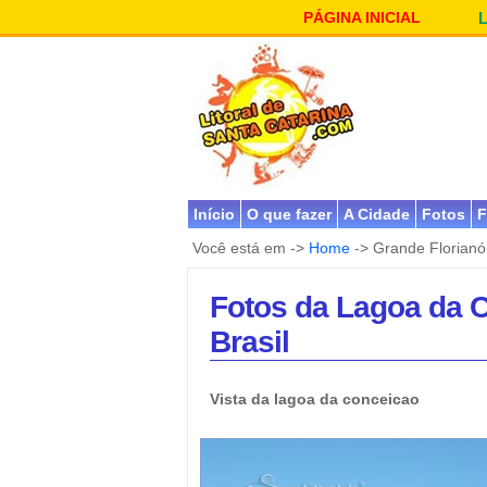
PÁGINA INICIAL
Início
O que fazer
A Cidade
Fotos
F
Você está em ->
Home
-> Grande Florianó
Fotos da Lagoa da C
Brasil
Vista da lagoa da conceicao