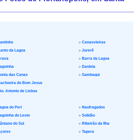
antinho
Canasvieiras
anto da Lagoa
Jurerê
rava
Barra da Lagoa
agoinha
Daniela
onta das Canas
Sambaqui
achoeira do Bom Jesus
to. Antonio de Lisboa
agoa do Peri
Naufragados
agoinha do Leste
Solidão
ântano do Sul
Ribeirão da Ilha
çores
Tapera