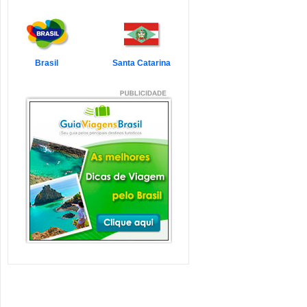
7 Atrações Imperdíveis
de Balneário Camboriú e
Região
Balneário Camboriú é um passeio
que todo turista quer faz...
Veja mais...
Brasil
Santa Catarina
7 Atrações Imperdíveis
em Florianópolis
Florianópolis é um dos destinos mais
desejados dos último...
Veja mais...
Garopaba e Região com
Crianças
Garopaba é um município de Santa
Catarina a 80 quilômetro...
Veja mais...
Litoral de Santa Catarina
com Crianças
Simplesmente magnífico! Assim
pode ser descrito o Litoral d...
Veja mais...