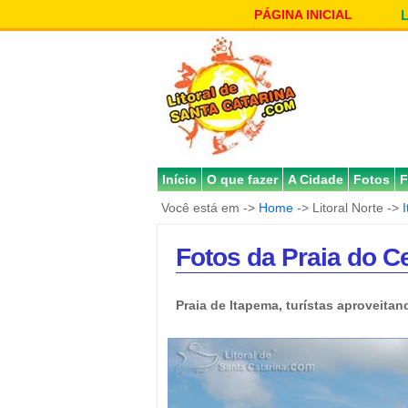
PÁGINA INICIAL
Início
O que fazer
A Cidade
Fotos
F
Você está em ->
Home
-> Litoral Norte ->
Fotos da Praia do C
Praia de Itapema, turístas aproveitan