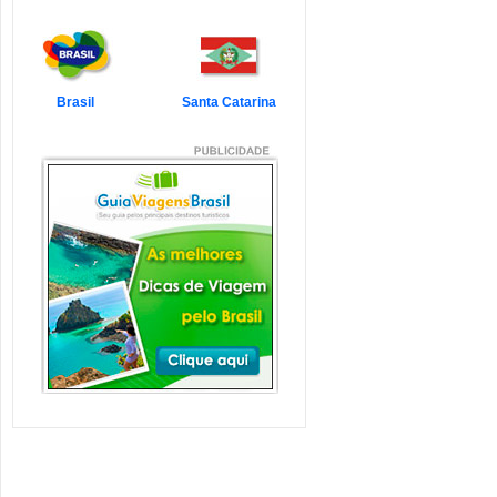
7 Atrações Imperdíveis
de Balneário Camboriú e
Região
Balneário Camboriú é um passeio
que todo turista quer faz...
Veja mais...
Brasil
Santa Catarina
7 Atrações Imperdíveis
em Florianópolis
Florianópolis é um dos destinos mais
desejados dos último...
Veja mais...
Garopaba e Região com
Crianças
Garopaba é um município de Santa
Catarina a 80 quilômetro...
Veja mais...
Litoral de Santa Catarina
com Crianças
Simplesmente magnífico! Assim
pode ser descrito o Litoral d...
Veja mais...