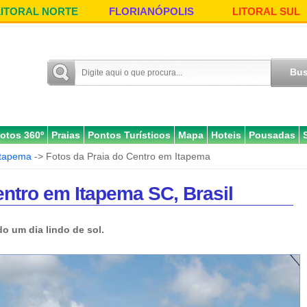
LITORAL NORTE
FLORIANÓPOLIS
LITORAL SUL
otos 360º
Praias
Pontos Turísticos
Mapa
Hoteis
Pousadas
Itapema
-> Fotos da Praia do Centro em Itapema
entro em Itapema SC, Brasil
do um dia lindo de sol.