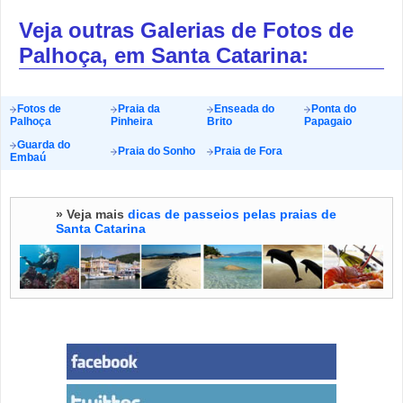
Veja outras Galerias de Fotos de
Palhoça, em Santa Catarina:
Fotos de
Praia da
Enseada do
Ponta do
Palhoça
Pinheira
Brito
Papagaio
Guarda do
Praia do Sonho
Praia de Fora
Embaú
» Veja mais
dicas de passeios pelas praias de
Santa Catarina