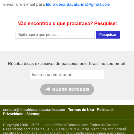
enviar um e-mail para
litoraldesantacatarina@gmail.com
Não encontrou o que procurava? Pesquise:
Receba dicas exclusivas de passeios pelo Brasil no seu email.
contato@litoraldesantacatarina.com
-
Termos de Uso
-
Política de
Privacidade
-
Sitemap
Copyright 2006 - 2026 - LitoraldeSantaCatarina.com. Todos os Direitos
Reservados com base na Lei 9610 de Direito Autoral. Nenhuma foto poderá
ser utilizada, copiada, publicada e/ou manipulada sem a prévia e expressa