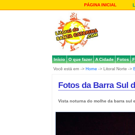
PÁGINA INICIAL
Início
O que fazer
A Cidade
Fotos
F
Você está em ->
Home
-> Litoral Norte ->
Fotos da Barra Sul 
Vista noturna do molhe da barra sul