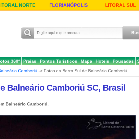
LITORAL NORTE
FLORIANÓPOLIS
LITORAL SUL
otos 360º
Praias
Pontos Turísticos
Mapa
Hoteis
Pousadas
Balneário Camboriú
-> Fotos da Barra Sul de Balneário Camboriú
de Balneário Camboriú SC, Brasil
 em Balneário Camboriú.