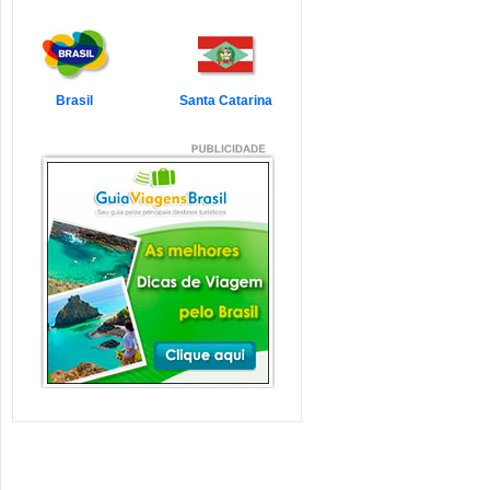
7 Atrações Imperdíveis
de Balneário Camboriú e
Região
Balneário Camboriú é um passeio
que todo turista quer faz...
Veja mais...
Brasil
Santa Catarina
7 Atrações Imperdíveis
em Florianópolis
Florianópolis é um dos destinos mais
desejados dos último...
Veja mais...
Garopaba e Região com
Crianças
Garopaba é um município de Santa
Catarina a 80 quilômetro...
Veja mais...
Litoral de Santa Catarina
com Crianças
Simplesmente magnífico! Assim
pode ser descrito o Litoral d...
Veja mais...