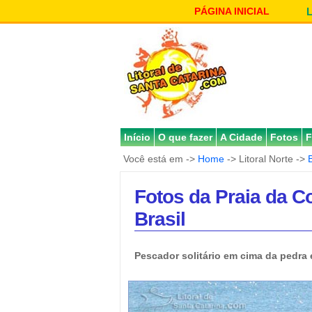
PÁGINA INICIAL
Início
O que fazer
A Cidade
Fotos
F
Você está em ->
Home
-> Litoral Norte ->
Fotos da Praia da 
Brasil
Pescador solitário em cima da pedra