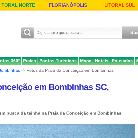
LITORAL NORTE
FLORIANÓPOLIS
LITORAL SUL
otos 360º
Praias
Pontos Turísticos
Mapa
Hoteis
Pousadas
Bombinhas
-> Fotos da Praia da Conceição em Bombinhas
Conceição em Bombinhas SC,
 em busca da tainha na Praia da Conceição em Bombinhas.