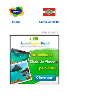
7 Atrações Imperdíveis
de Balneário Camboriú e
Região
Balneário Camboriú é um passeio
que todo turista quer faz...
Veja mais...
Brasil
Santa Catarina
7 Atrações Imperdíveis
em Florianópolis
Florianópolis é um dos destinos mais
desejados dos último...
Veja mais...
Garopaba e Região com
Crianças
Garopaba é um município de Santa
Catarina a 80 quilômetro...
Veja mais...
Litoral de Santa Catarina
com Crianças
Simplesmente magnífico! Assim
pode ser descrito o Litoral d...
Veja mais...