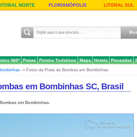
LITORAL NORTE
FLORIANÓPOLIS
LITORAL SUL
otos 360º
Praias
Pontos Turísticos
Mapa
Hoteis
Pousadas
Bombinhas
-> Fotos da Praia de Bombas em Bombinhas
Bombas em Bombinhas SC, Brasil
e Bombas em Bombinhas.