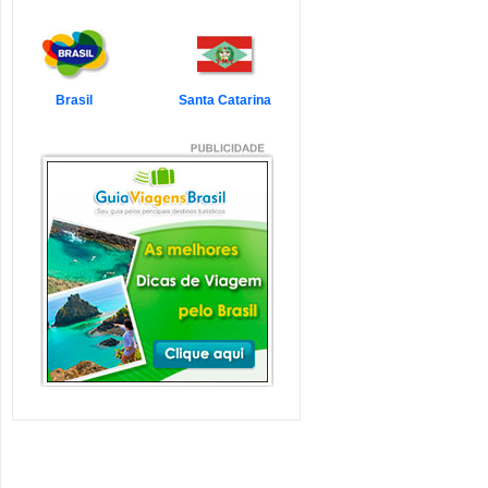
7 Atrações Imperdíveis
de Balneário Camboriú e
Região
Balneário Camboriú é um passeio
que todo turista quer faz...
Veja mais...
Brasil
Santa Catarina
7 Atrações Imperdíveis
em Florianópolis
Florianópolis é um dos destinos mais
desejados dos último...
Veja mais...
Garopaba e Região com
Crianças
Garopaba é um município de Santa
Catarina a 80 quilômetro...
Veja mais...
Litoral de Santa Catarina
com Crianças
Simplesmente magnífico! Assim
pode ser descrito o Litoral d...
Veja mais...