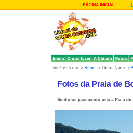
PÁGINA INICIAL
Início
O que fazer
A Cidade
Fotos
F
Você está em ->
Home
-> Litoral Norte ->
Fotos da Praia de 
Senhoras passeando pela a Praia d