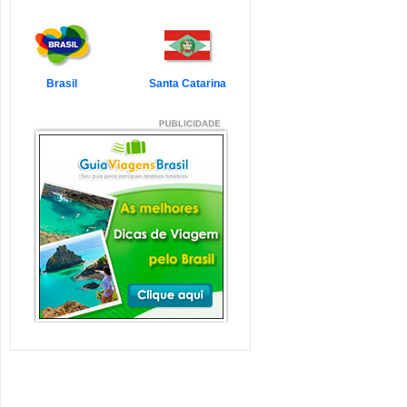
7 Atrações Imperdíveis
de Balneário Camboriú e
Região
Balneário Camboriú é um passeio
que todo turista quer faz...
Veja mais...
Brasil
Santa Catarina
7 Atrações Imperdíveis
em Florianópolis
Florianópolis é um dos destinos mais
desejados dos último...
Veja mais...
Garopaba e Região com
Crianças
Garopaba é um município de Santa
Catarina a 80 quilômetro...
Veja mais...
Litoral de Santa Catarina
com Crianças
Simplesmente magnífico! Assim
pode ser descrito o Litoral d...
Veja mais...