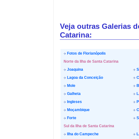
Veja outras Galerias 
Catarina:
Fotos de Florianópolis
Norte da Ilha de Santa Catarina
Joaquina
S
Lagoa da Conceição
C
Mole
B
Galheta
L
Ingleses
P
Moçambique
C
Forte
S
Sul da Ilha de Santa Catarina
Ilha do Campeche
L