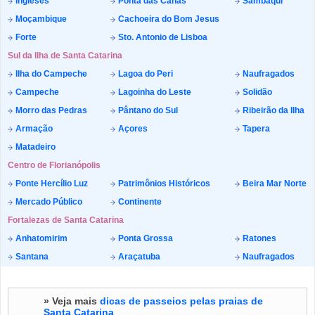
Ingleses
Ponta das Canas
Sambaqui
Moçambique
Cachoeira do Bom Jesus
Forte
Sto. Antonio de Lisboa
Sul da Ilha de Santa Catarina
Ilha do Campeche
Lagoa do Peri
Naufragados
Campeche
Lagoinha do Leste
Solidão
Morro das Pedras
Pântano do Sul
Ribeirão da Ilha
Armação
Açores
Tapera
Matadeiro
Centro de Florianópolis
Ponte Hercílio Luz
Patrimônios Históricos
Beira Mar Norte
Mercado Público
Continente
Fortalezas de Santa Catarina
Anhatomirim
Ponta Grossa
Ratones
Santana
Araçatuba
Naufragados
» Veja mais
dicas de passeios pelas praias de
Santa Catarina