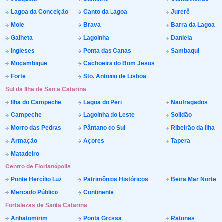
Lagoa da Conceição
Canto da Lagoa
Jurerê
Mole
Brava
Barra da Lagoa
Galheta
Lagoinha
Daniela
Ingleses
Ponta das Canas
Sambaqui
Moçambique
Cachoeira do Bom Jesus
Forte
Sto. Antonio de Lisboa
Sul da Ilha de Santa Catarina
Ilha do Campeche
Lagoa do Peri
Naufragados
Campeche
Lagoinha do Leste
Solidão
Morro das Pedras
Pântano do Sul
Ribeirão da Ilha
Armação
Açores
Tapera
Matadeiro
Centro de Florianópolis
Ponte Hercílio Luz
Patrimônios Históricos
Beira Mar Norte
Mercado Público
Continente
Fortalezas de Santa Catarina
Anhatomirim
Ponta Grossa
Ratones