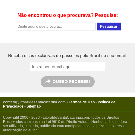
Não encontrou o que procurava? Pesquise:
Receba dicas exclusivas de passeios pelo Brasil no seu email.
contato@litoraldesantacatarina.com
-
Termos de Uso
-
Política de
Privacidade
-
Sitemap
Copyright 2006 - 2026 - LitoraldeSantaCatarina.com. Todos os Direitos
Reservados com base na Lei 9610 de Direito Autoral. Nenhuma foto poderá
ser utilizada, copiada, publicada e/ou manipulada sem a prévia e expressa
autorização do autor.