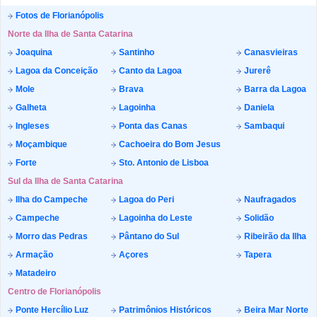
Fotos de Florianópolis
Norte da Ilha de Santa Catarina
Joaquina
Santinho
Canasvieiras
Lagoa da Conceição
Canto da Lagoa
Jurerê
Mole
Brava
Barra da Lagoa
Galheta
Lagoinha
Daniela
Ingleses
Ponta das Canas
Sambaqui
Moçambique
Cachoeira do Bom Jesus
Forte
Sto. Antonio de Lisboa
Sul da Ilha de Santa Catarina
Ilha do Campeche
Lagoa do Peri
Naufragados
Campeche
Lagoinha do Leste
Solidão
Morro das Pedras
Pântano do Sul
Ribeirão da Ilha
Armação
Açores
Tapera
Matadeiro
Centro de Florianópolis
Ponte Hercílio Luz
Patrimônios Históricos
Beira Mar Norte