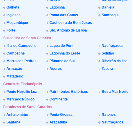
Galheta
Lagoinha
Daniela
Ingleses
Ponta das Canas
Sambaqui
Moçambique
Cachoeira do Bom Jesus
Forte
Sto. Antonio de Lisboa
Sul da Ilha de Santa Catarina
Ilha do Campeche
Lagoa do Peri
Naufragados
Campeche
Lagoinha do Leste
Solidão
Morro das Pedras
Pântano do Sul
Ribeirão da Ilha
Armação
Açores
Tapera
Matadeiro
Centro de Florianópolis
Ponte Hercílio Luz
Patrimônios Históricos
Beira Mar Norte
Mercado Público
Continente
Fortalezas de Santa Catarina
Anhatomirim
Ponta Grossa
Ratones
Santana
Araçatuba
Naufragados