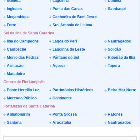
Galheta
Lagoinha
Daniela
Ingleses
Ponta das Canas
Sambaqui
Moçambique
Cachoeira do Bom Jesus
Forte
Sto. Antonio de Lisboa
Sul da Ilha de Santa Catarina
Ilha do Campeche
Lagoa do Peri
Naufragados
Campeche
Lagoinha do Leste
Solidão
Morro das Pedras
Pântano do Sul
Ribeirão da Ilha
Armação
Açores
Tapera
Matadeiro
Centro de Florianópolis
Ponte Hercílio Luz
Patrimônios Históricos
Beira Mar Norte
Mercado Público
Continente
Fortalezas de Santa Catarina
Anhatomirim
Ponta Grossa
Ratones
Santana
Araçatuba
Naufragados