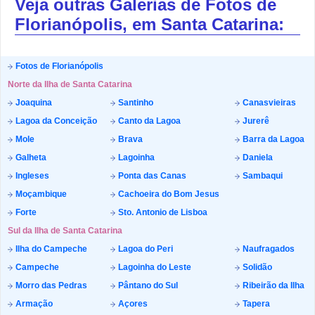
Veja outras Galerias de Fotos de
Florianópolis, em Santa Catarina:
Fotos de Florianópolis
Norte da Ilha de Santa Catarina
Joaquina
Santinho
Canasvieiras
Lagoa da Conceição
Canto da Lagoa
Jurerê
Mole
Brava
Barra da Lagoa
Galheta
Lagoinha
Daniela
Ingleses
Ponta das Canas
Sambaqui
Moçambique
Cachoeira do Bom Jesus
Forte
Sto. Antonio de Lisboa
Sul da Ilha de Santa Catarina
Ilha do Campeche
Lagoa do Peri
Naufragados
Campeche
Lagoinha do Leste
Solidão
Morro das Pedras
Pântano do Sul
Ribeirão da Ilha
Armação
Açores
Tapera