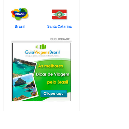
7 Atrações Imperdíveis
de Balneário Camboriú e
Região
Balneário Camboriú é um passeio
que todo turista quer faz...
Veja mais...
Brasil
Santa Catarina
7 Atrações Imperdíveis
em Florianópolis
Florianópolis é um dos destinos mais
desejados dos último...
Veja mais...
Garopaba e Região com
Crianças
Garopaba é um município de Santa
Catarina a 80 quilômetro...
Veja mais...
Litoral de Santa Catarina
com Crianças
Simplesmente magnífico! Assim
pode ser descrito o Litoral d...
Veja mais...