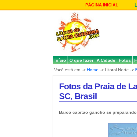
PÁGINA INICIAL
Início
O que fazer
A Cidade
Fotos
F
Você está em ->
Home
-> Litoral Norte ->
Fotos da Praia de L
SC, Brasil
Barco capitão gancho se preparando 