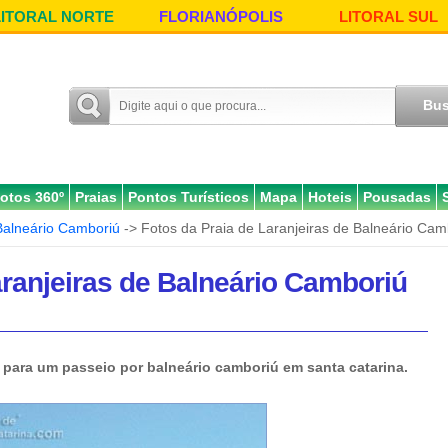
LITORAL NORTE
FLORIANÓPOLIS
LITORAL SUL
otos 360º
Praias
Pontos Turísticos
Mapa
Hoteis
Pousadas
Balneário Camboriú
-> Fotos da Praia de Laranjeiras de Balneário Cam
aranjeiras de Balneário Camboriú
para um passeio por balneário camboriú em santa catarina.