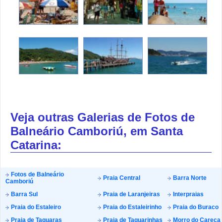
Veja outras Galerias de Fotos de
Balneário Camboriú, em Santa
Catarina:
Fotos de Balneário
Praia Central
Barra Norte
Camboriú
Barra Sul
Praia de Laranjeiras
Interpraias
Praia do Estaleiro
Praia do Estaleirinho
Praia do Buraco
Praia de Taquaras
Praia de Taquarinhas
Morro do Careca