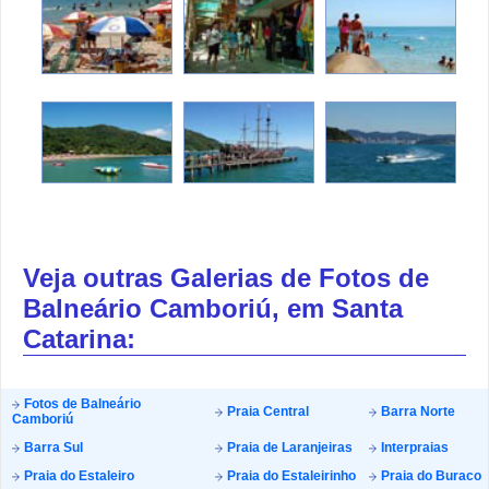
Veja outras Galerias de Fotos de
Balneário Camboriú, em Santa
Catarina:
Fotos de Balneário
Praia Central
Barra Norte
Camboriú
Barra Sul
Praia de Laranjeiras
Interpraias
Praia do Estaleiro
Praia do Estaleirinho
Praia do Buraco